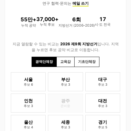
연구 협력·문의는
메일 쓰기
37,000
+
17
55
만+
6
회
누적 후보
시·도 전국
누적 공약
지방선거 (2006–2026)
지금 열람할 수 있는 비교는
2026 제9회 지방선거
입니다. 지역
을 누르면 후보 공약 비교로 이동합니다.
광역단체장
교육감
기초단체장
서울
부산
대구
후보 6
후보 3
후보 3
인천
광주
대전
후보 3
준비중
후보 3
울산
세종
경기
후보 4
후보 3
후보 5