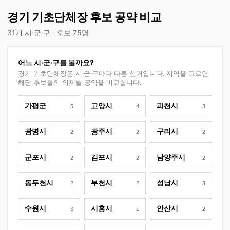
경기 기초단체장 후보 공약 비교
31개 시·군·구 · 후보 75명
어느 시·군·구를 볼까요?
경기
기초단체장은 시·군·구마다 다른 선거입니다. 지역을 고르면
해당 후보들의 의제별 공약을 비교합니다.
가평군
고양시
과천시
5
4
3
광명시
광주시
구리시
2
2
2
군포시
김포시
남양주시
2
2
2
동두천시
부천시
성남시
2
2
3
수원시
시흥시
안산시
3
1
2