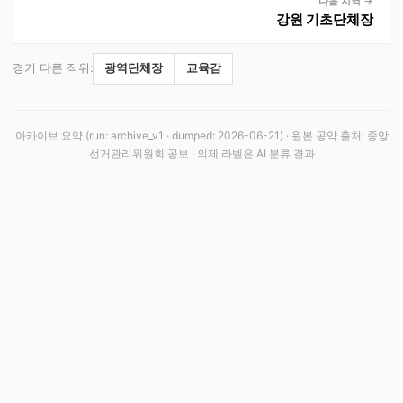
다음 지역 →
강원
기초단체장
경기
다른 직위:
광역단체장
교육감
아카이브 요약 (run:
archive_v1
· dumped:
2026-06-21
) · 원본 공약 출처: 중앙
선거관리위원회 공보 · 의제 라벨은 AI 분류 결과