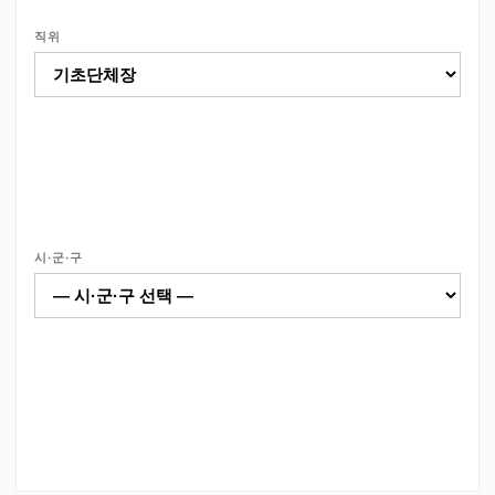
직위
시·군·구