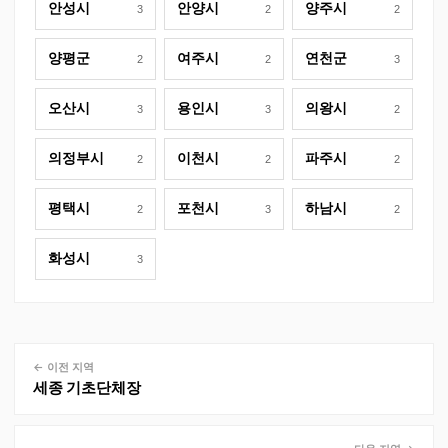
안성시
안양시
양주시
3
2
2
양평군
여주시
연천군
2
2
3
오산시
용인시
의왕시
3
3
2
의정부시
이천시
파주시
2
2
2
평택시
포천시
하남시
2
3
2
화성시
3
← 이전 지역
세종
기초단체장