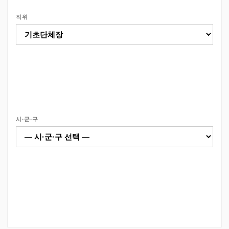
직위
시·군·구