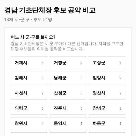
경남 기초단체장 후보 공약 비교
18개 시·군·구 · 후보 51명
어느 시·군·구를 볼까요?
경남
기초단체장은 시·군·구마다 다른 선거입니다. 지역을 고르면
해당 후보들의 의제별 공약을 비교합니다.
거제시
거창군
고성군
3
4
4
김해시
남해군
밀양시
3
2
2
사천시
산청군
양산시
2
3
2
의령군
진주시
창녕군
3
3
2
창원시
통영시
하동군
4
3
3