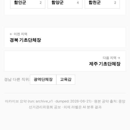
함안군
함양군
합천군
2
4
2
← 이전 지역
경북
기초단체장
다음 지역 →
제주
기초단체장
경남
다른 직위:
광역단체장
교육감
아카이브 요약 (run:
archive_v1
· dumped:
2026-06-21
) · 원본 공약 출처: 중앙
선거관리위원회 공보 · 의제 라벨은 AI 분류 결과