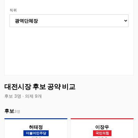
직위
대전시장 후보 공약 비교
후보 3명 · 의제 9개
후보
3
명
허태정
이장우
더불어민주당
국민의힘