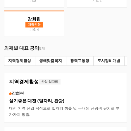
기호 1
기호 2
강희린
개혁신당
기호 4
의제별 대표 공약
9
개
지역경제활성
생애맞춤복지
광역교통망
도시정비개발
지역경제활성
산업·일자리
강희린
살기좋은 대전 (일자리, 관광)
대전 지역 산업 육성으로 일자리 창출 및 국내외 관광객 유치로 부
가가치 창출.