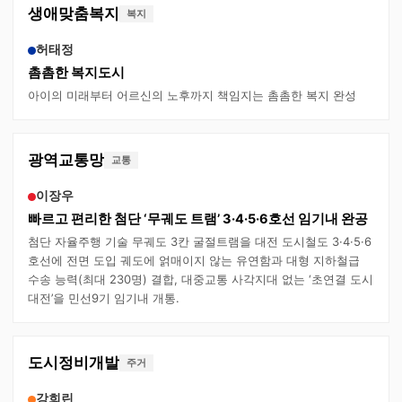
생애맞춤복지
복지
허태정
촘촘한 복지도시
아이의 미래부터 어르신의 노후까지 책임지는 촘촘한 복지 완성
광역교통망
교통
이장우
빠르고 편리한 첨단 ‘무궤도 트램’ 3·4·5·6호선 임기내 완공
첨단 자율주행 기술 무궤도 3칸 굴절트램을 대전 도시철도 3·4·5·6
호선에 전면 도입 궤도에 얽매이지 않는 유연함과 대형 지하철급
수송 능력(최대 230명) 결합, 대중교통 사각지대 없는 ‘초연결 도시
대전’을 민선9기 임기내 개통.
도시정비개발
주거
강희린