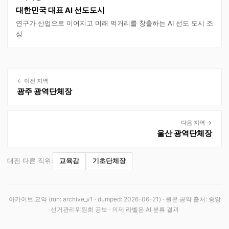
대한민국 대표 AI 선도도시
연구가 산업으로 이어지고 미래 먹거리를 창출하는 AI 선도 도시 조
성
← 이전 지역
광주
광역단체장
다음 지역 →
울산
광역단체장
대전
다른 직위:
교육감
기초단체장
아카이브 요약 (run:
archive_v1
· dumped:
2026-06-21
) · 원본 공약 출처: 중앙
선거관리위원회 공보 · 의제 라벨은 AI 분류 결과