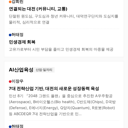
강희린
연결되는 대전 (커뮤니티, 교통)
단절된 원도심, 구도심과 청년 커뮤니티, 대덕연구단지와 도심지를
물리적, 심리적으로 연결
허태정
민생경제 회복
고유가로부터 시민 부담을 줄이고 민생경제 회복의 마중물 제공
AI산업육성
산업·일자리
이장우
7대 전략산업 기반, 대전의 새로운 성장동력 육성
민선 8기 『2048 그랜드 플랜』을 중심으로 추진한 A우주항공
(Aerospace), B바이오헬스(Bio health), C반도체(Chips), D국방
(Defense), E에너지(Energy), Q양자(Quantum), R로봇(Robot)
등 ABCDEQR 7대 전략산업을 기반으로 민…
허태정